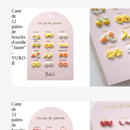
Carte
de
12
paires
de
boucles
d'oreille
"Jaune"
-
YUKO
B
Épuisé
Carte
de
12
paires
de