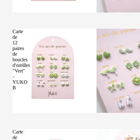
Épuisé
Carte
de
12
paires
de
boucles
d'oreilles
"Vert"
-
YUKO
B
Carte
de