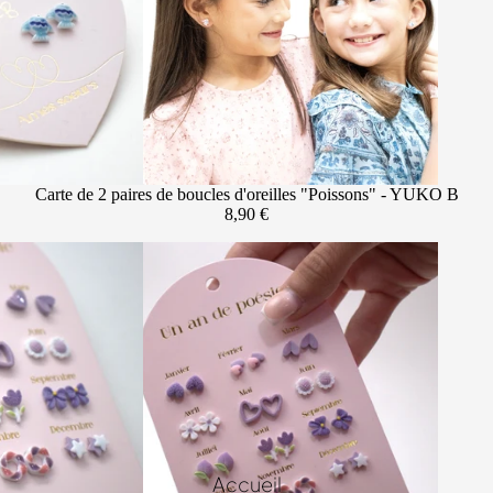
n profite !
Carte de 2 paires de boucles d'oreilles "Poissons" - YUKO B
8,90 €
Accueil