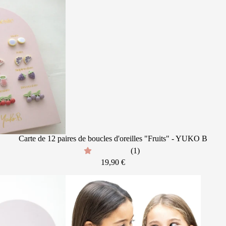
Carte de 12 paires de boucles d'oreilles "Fruits" - YUKO B
(1)
19,90 €
 l'achat de 50€
re première
mande ?
promo dans votre boîte mail