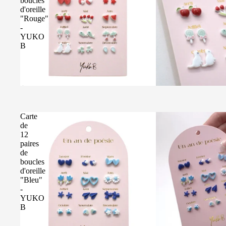
boucles
d'oreille
"Rouge"
-
YUKO
B
Épuisé
Carte
de
12
paires
de
boucles
d'oreille
"Bleu"
-
YUKO
B