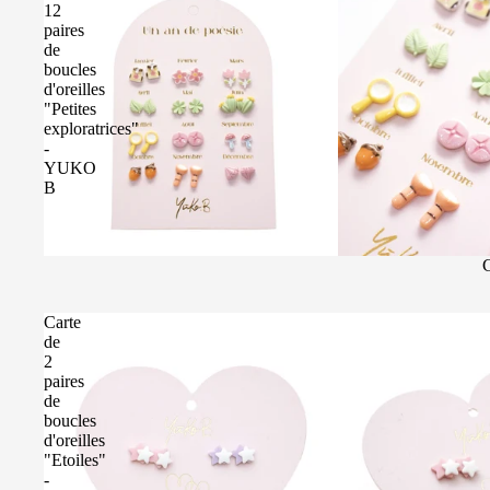
12
paires
de
boucles
d'oreilles
"Petites
exploratrices"
-
YUKO
B
C
Carte
de
2
paires
de
boucles
d'oreilles
"Etoiles"
-