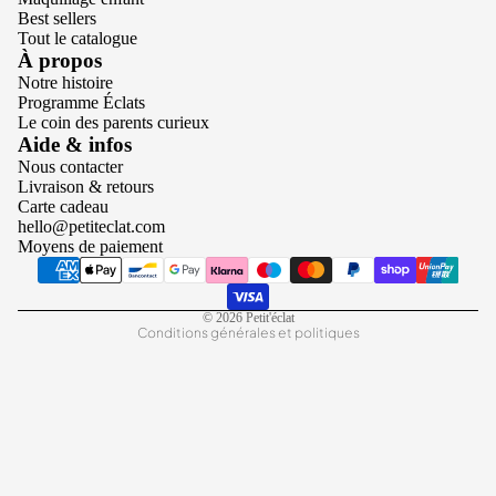
Best sellers
Tout le catalogue
À propos
Notre histoire
Programme Éclats
Le coin des parents curieux
Politique de confidentialité
Aide & infos
Nous contacter
Conditions d’utilisation
Livraison & retours
Politique de remboursement
Carte cadeau
hello@petiteclat.com
Politique d’expédition
Moyens de paiement
Mentions légales
Coordonnées
© 2026
Petit'éclat
Conditions générales et politiques