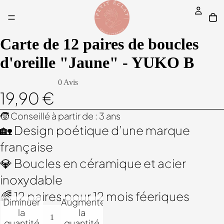
Carte de 12 paires de boucles
d'oreille "Jaune" - YUKO B
0 Avis
19,90 €
🧒 Conseillé à partir de : 3 ans
🏡 Design poétique d’une marque
française
💎 Boucles en céramique et acier
inoxydable
🌈 12 paires pour 12 mois féeriques
Diminuer
Augmenter
la
la
quantité
quantité