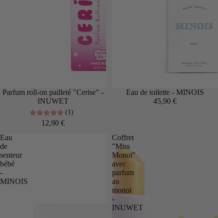
Épuisé
Parfum roll-on pailleté "Cerise" -
Eau de toilette - MINOIS
INUWET
45,90 €
(1)
12,90 €
Eau
Coffret
de
"Miss
senteur
Monoï"
bébé
avec
-
parfum
MINOIS
au
monoï
-
INUWET