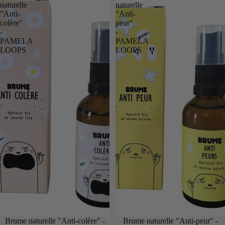
naturelle
naturelle
"Anti-
"Anti-
colère"
peur"
-
-
PAMELA
PAMELA
LOOPS
LOOPS
Épuisé
Brume naturelle "Anti-colère" -
Brume naturelle "Anti-peur" -