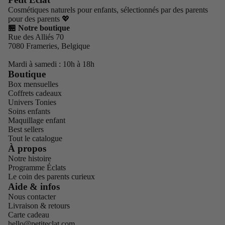
Cosmétiques naturels pour enfants, sélectionnés par des parents
pour des parents 💖
🏪 Notre boutique
Rue des Alliés 70
7080 Frameries, Belgique
Mardi à samedi : 10h à 18h
Boutique
Box mensuelles
Coffrets cadeaux
Univers Tonies
Soins enfants
Maquillage enfant
Best sellers
Tout le catalogue
À propos
Notre histoire
Programme Éclats
Le coin des parents curieux
Politique de confidentialité
Aide & infos
Nous contacter
Conditions d’utilisation
Livraison & retours
Politique de remboursement
Carte cadeau
hello@petiteclat.com