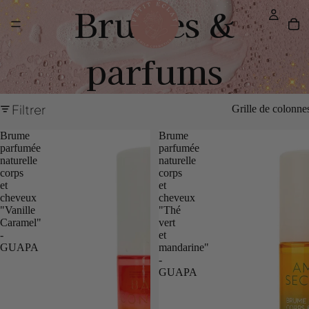
Brumes &
parfums
Filtrer
Grille de colonne
Brume
Brume
parfumée
parfumée
naturelle
naturelle
corps
corps
et
et
cheveux
cheveux
"Vanille
"Thé
Caramel"
vert
-
et
GUAPA
mandarine"
-
GUAPA