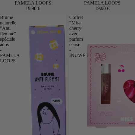
PAMELA LOOPS
PAMELA LOOPS
19,90 €
19,90 €
Brume
Coffret
naturelle
"Miss
"Anti
cherry"
flemme"
avec
spéciale
parfum
ados
cerise
-
-
PAMELA
INUWET
LOOPS