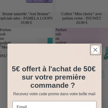
Brume naturelle "Anti flemme"
Épuisé
Coffret "Miss cherry" avec
spéciale ados - PAMELA LOOPS
parfum cerise - INUWET
19,90 €
20,90 €
Parfum
Parfum
roll-
roll-
on
on
pailleté
pailleté
"Monoï"
"Pivoine"
-
-
INUWET
INUWET
5€ offert à l'achat de 50€
sur votre première
commande ?
Recevez votre code promo dans votre boîte mail
Email