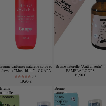
Brume parfumée naturelle corps et
Épuisé
Brume naturelle "Anti-chagrin" -
cheveux "Musc blanc" - GUAPA
PAMELA LOOPS
19,90 €
(1)
19,90 €
Brume
Brume
naturelle
naturelle
"Bododo"
"Anti-
-
monstres"
PAMELA
-