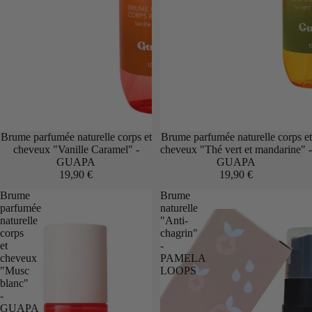
Brume parfumée naturelle corps et
Brume parfumée naturelle corps et
cheveux "Vanille Caramel" -
cheveux "Thé vert et mandarine" -
GUAPA
GUAPA
19,90 €
19,90 €
Brume
Brume
parfumée
naturelle
naturelle
"Anti-
corps
chagrin"
et
-
cheveux
PAMELA
"Musc
LOOPS
blanc"
-
GUAPA