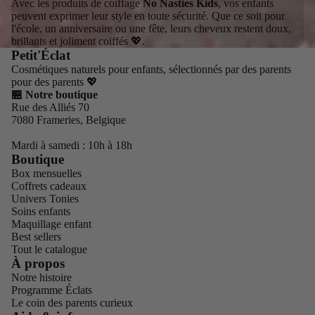
Avec les produits de coiffage
No Nasties Kids
, vos enfants
peuvent exprimer leur style en toute sécurité. Que ce soit pour
l'école, un anniversaire ou une fête, leurs cheveux restent doux,
brillants et joliment coiffés 💖.
Petit'Éclat
Cosmétiques naturels pour enfants, sélectionnés par des parents
pour des parents 💖
🏪 Notre boutique
Rue des Alliés 70
7080 Frameries, Belgique
Mardi à samedi : 10h à 18h
Boutique
Box mensuelles
Coffrets cadeaux
Univers Tonies
Soins enfants
Maquillage enfant
Best sellers
Tout le catalogue
À propos
Notre histoire
Programme Éclats
Le coin des parents curieux
Politique de confidentialité