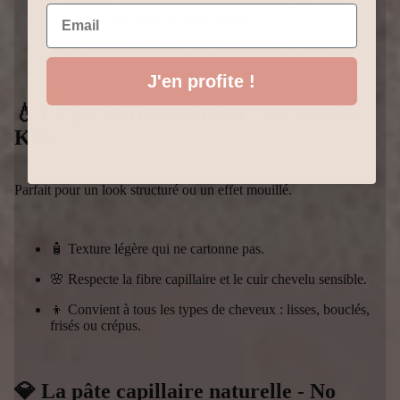
✨ Maintien souple, parfait pour les coiffures de fête,
Email
spectacles, mariages ou anniversaires.
🍃 Se brosse facilement et ne laisse pas de résidus.
J'en profite !
💧 Le gel coiffant naturel - No Nasties
Kids
Parfait pour un look structuré ou un effet mouillé.
🧴 Texture légère qui ne cartonne pas.
🌸 Respecte la fibre capillaire et le cuir chevelu sensible.
👦 Convient à tous les types de cheveux : lisses, bouclés,
frisés ou crépus.
💎 La pâte capillaire naturelle - No