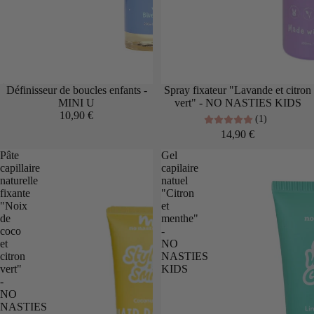
Épuisé
Définisseur de boucles enfants -
Spray fixateur "Lavande et citron
MINI U
vert" - NO NASTIES KIDS
10,90 €
(1)
14,90 €
Pâte
Gel
capillaire
capilaire
naturelle
natuel
fixante
"Citron
"Noix
et
de
menthe"
coco
-
et
NO
citron
NASTIES
vert"
KIDS
-
NO
NASTIES