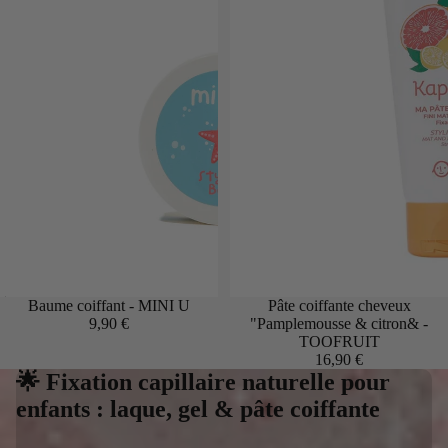
Épuisé
Baume coiffant - MINI U
Pâte coiffante cheveux
9,90 €
"Pamplemousse & citron& -
TOOFRUIT
16,90 €
🌟 Fixation capillaire naturelle pour
enfants : laque, gel & pâte coiffante