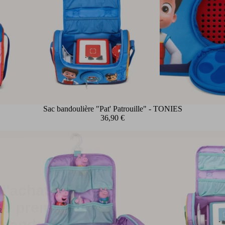
Sac bandoulière "Pat' Patrouille" - TONIES
36,90 €
 l'achat de 50€
re première
mande ?
promo dans votre boîte mail