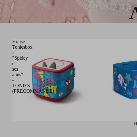
House
Toniesbox
2
"Spidey
et
ses
amis"
-
TONIES
(PRECOMMANDE)
H