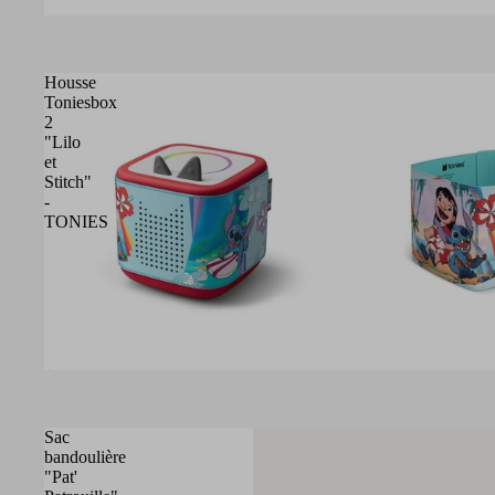
Housse
Toniesbox
2
"Lilo
et
Stitch"
-
TONIES
Épuisé
Sac
bandoulière
"Pat'