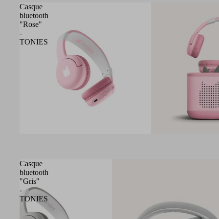
Casque
bluetooth
"Rose"
-
TONIES
Épuisé
Casque
bluetooth
"Gris"
-
TONIES