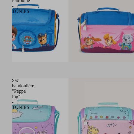
Patrouille"
-
TONIES
Sac
bandoulière
"Peppa
Pig"
5€ offert à
-
TONIES
sur vot
com
Recevez votre code 