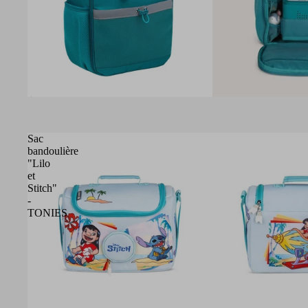
Épuisé
Sac
bandoulière
"Lilo
et
Stitch"
-
TONIES