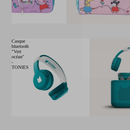
Email
J'e
Casque
bluetooth
"Vert
océan"
-
TONIES
Épuisé