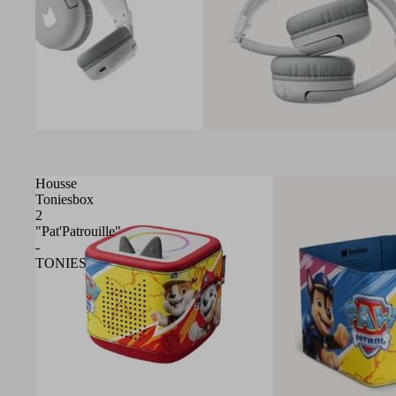
Housse
Toniesbox
2
"Pat'Patrouille"
-
TONIES