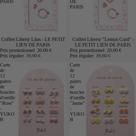
PARIS
DE
PARIS
Promotion
Coffret Liberty Lilas - LE PETIT
Promotion
Coffret Liberty "Lemon Curd" -
LIEN DE PARIS
LE PETIT LIEN DE PARIS
Prix promotionnel
20,00 €
Prix promotionnel
20,00 €
Prix régulier
39,90 €
Prix régulier
39,90 €
Carte
Carte
de
de
12
12
paires
paires
de
de
boucles
boucles
d'oreille
d'oreille
"Rose"
"Jaune"
-
-
YUKO
YUKO
B
B