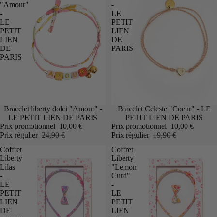
"Amour"
-
-
LE
LE
PETIT
PETIT
LIEN
LIEN
DE
DE
PARIS
PARIS
Promotion
Bracelet liberty dolci "Amour" -
Promotion
Bracelet Celeste "Coeur" - LE
LE PETIT LIEN DE PARIS
PETIT LIEN DE PARIS
Prix promotionnel
10,00 €
Prix promotionnel
10,00 €
Prix régulier
24,90 €
Prix régulier
19,90 €
Coffret
Coffret
Liberty
Liberty
Lilas
"Lemon
-
Curd"
LE
-
PETIT
LE
LIEN
PETIT
DE
LIEN