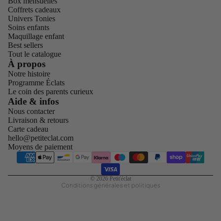
Box mensuelles
Coffrets cadeaux
Univers Tonies
Soins enfants
Maquillage enfant
Best sellers
Tout le catalogue
À propos
Notre histoire
Programme Éclats
Le coin des parents curieux
Politique de confidentialité
Aide & infos
Nous contacter
Conditions d’utilisation
Livraison & retours
Politique de remboursement
Carte cadeau
hello@petiteclat.com
Politique d’expédition
Moyens de paiement
Mentions légales
Coordonnées
© 2026
Petit'éclat
Conditions générales et politiques