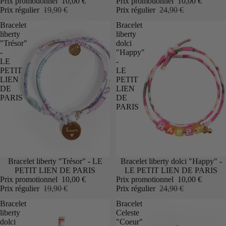
Prix promotionnel
10,00 €
Prix promotionnel
10,00 €
Prix régulier
19,90 €
Prix régulier
24,90 €
Bracelet
Bracelet
liberty
liberty
"Trésor"
dolci
-
"Happy"
LE
-
PETIT
LE
LIEN
PETIT
DE
LIEN
PARIS
DE
PARIS
Promotion
Bracelet liberty "Trésor" - LE
Promotion
Bracelet liberty dolci "Happy" -
PETIT LIEN DE PARIS
LE PETIT LIEN DE PARIS
Prix promotionnel
10,00 €
Prix promotionnel
10,00 €
Prix régulier
19,90 €
Prix régulier
24,90 €
Bracelet
Bracelet
liberty
Celeste
dolci
"Coeur"