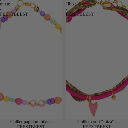
mixte
"Ibiza"
-
-
FEESTBEEST
FEESTBEEST
Collier papillon mixte -
Collier court "Ibiza" -
FEESTBEEST
FEESTBEEST