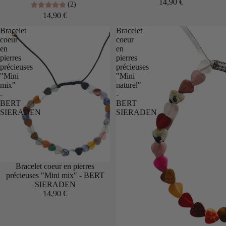
14,90 €
(2)
14,90 €
Bracelet
Bracelet
coeur
coeur
en
en
pierres
pierres
précieuses
précieuses
"Mini
"Mini
mix"
naturel"
-
-
BERT
BERT
SIERADEN
SIERADEN
Bracelet coeur en pierres
précieuses "Mini mix" - BERT
SIERADEN
14,90 €