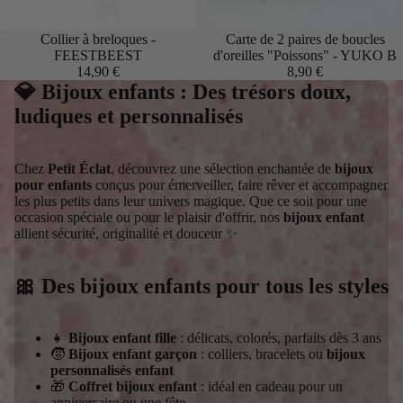
Épuisé
Collier à breloques -
Carte de 2 paires de boucles
FEESTBEEST
d'oreilles "Poissons" - YUKO B
14,90 €
8,90 €
💎 Bijoux enfants : Des trésors doux,
ludiques et personnalisés
Chez
Petit Éclat
, découvrez une sélection enchantée de
bijoux
pour enfants
conçus pour émerveiller, faire rêver et accompagner
les plus petits dans leur univers magique. Que ce soit pour une
occasion spéciale ou pour le plaisir d'offrir, nos
bijoux enfant
allient sécurité, originalité et douceur ✨
🎀 Des bijoux enfants pour tous les styles
👧
Bijoux enfant fille
: délicats, colorés, parfaits dès 3 ans
🧒
Bijoux enfant garçon
: colliers, bracelets ou
bijoux
personnalisés enfant
🎁
Coffret bijoux enfant
: idéal en cadeau pour un
anniversaire ou une fête