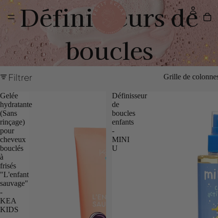
Définisseurs de
boucles
Filtrer
Grille de colonne
Gelée
Définisseur
hydratante
de
(Sans
boucles
rinçage)
enfants
pour
-
cheveux
MINI
bouclés
U
à
frisés
"L'enfant
sauvage"
-
KEA
KIDS