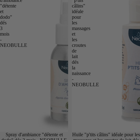
d'ambiance
"p'tits
"détente
câlins"
et
idéale
dodo"
pour
dés
les
3
massages
mois
et
-
les
NEOBULLE
croutes
de
lait
dés
la
naissance
-
NEOBULLE
Spray d'ambiance "détente et
Huile "p'tits câlins" idéale pour les