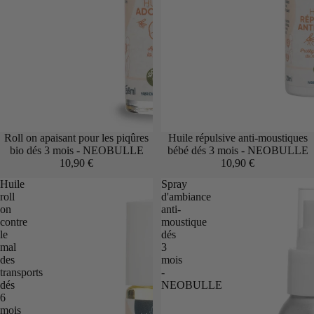
Roll on apaisant pour les piqûres
Huile répulsive anti-moustiques
bio dés 3 mois - NEOBULLE
bébé dés 3 mois - NEOBULLE
10,90 €
10,90 €
Huile
Spray
roll
d'ambiance
on
anti-
contre
moustique
le
dés
mal
3
des
mois
transports
-
dés
NEOBULLE
6
mois