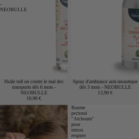
-
NEOBULLE
Épuisé
Huile roll on contre le mal des
Spray d'ambiance anti-moustique
transports dés 6 mois -
dés 3 mois - NEOBULLE
NEOBULLE
13,90 €
10,90 €
Huile
Baume
roll
pectoral
on
"Atchoum"
"P'tits
pour
bobos"
mieux
dés
respirer