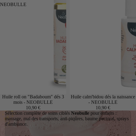
NEOBULLE
Huile roll on "Badaboum" dés 3
Huile calm'bidou dés la naissance
mois - NEOBULLE
- NEOBULLE
10,90 €
10,90 €
Sélection complète de soins ciblés
Neobulle
pour enfants :
massage, mal des transports, anti-piqûres, baume pectoral, sprays
d'ambiance.