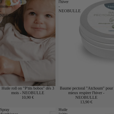
3
l'hiver
mois
-
-
NEOBULLE
NEOBULLE
Huile roll on "P'tits bobos" dés 3
Baume pectoral "Atchoum" pour
mois - NEOBULLE
mieux respirer l'hiver -
10,90 €
NEOBULLE
13,90 €
Spray
Huile