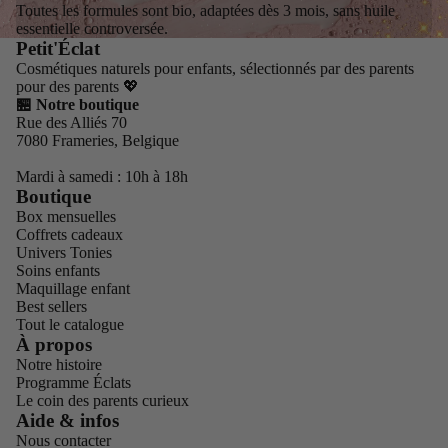
Toutes les formules sont bio, adaptées dès 3 mois, sans huile
essentielle controversée.
Petit'Éclat
Cosmétiques naturels pour enfants, sélectionnés par des parents
pour des parents 💖
🏪 Notre boutique
Rue des Alliés 70
7080 Frameries, Belgique
Mardi à samedi : 10h à 18h
Boutique
Box mensuelles
Coffrets cadeaux
Univers Tonies
Soins enfants
Maquillage enfant
Best sellers
Tout le catalogue
À propos
Notre histoire
Programme Éclats
Le coin des parents curieux
Politique de confidentialité
Aide & infos
Nous contacter
Conditions d’utilisation