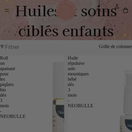
Huiles et soins
ciblés enfants
Filtrer
Grille de colonne
Roll
Huile
on
répulsive
apaisant
anti-
pour
moustiques
les
bébé
piqûres
dés
bio
3
dés
mois
3
-
mois
NEOBULLE
-
NEOBULLE