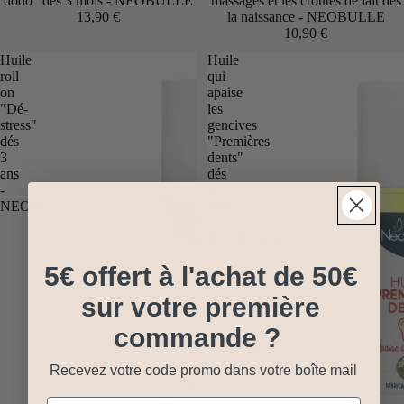
dodo" dés 3 mois - NEOBULLE
massages et les croutes de lait dés
13,90 €
la naissance - NEOBULLE
10,90 €
Huile
Huile
roll
qui
on
apaise
"Dé-
les
stress"
gencives
dés
"Premières
3
dents"
ans
dés
-
3
NEOBULLE
mois
-
NEOBULLE
5€ offert à l'achat de 50€
sur votre première
commande ?
Recevez votre code promo dans votre boîte mail
Email