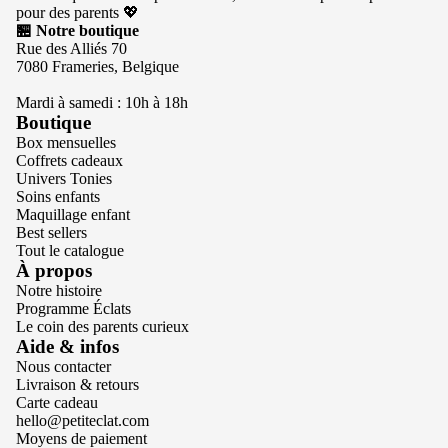
pour des parents 💖
🏪 Notre boutique
Rue des Alliés 70
7080 Frameries, Belgique
Mardi à samedi : 10h à 18h
Boutique
Box mensuelles
Coffrets cadeaux
Univers Tonies
Soins enfants
Maquillage enfant
Best sellers
Tout le catalogue
À propos
Notre histoire
Programme Éclats
Le coin des parents curieux
Politique de confidentialité
Aide & infos
Nous contacter
Conditions d’utilisation
Livraison & retours
Politique de remboursement
Carte cadeau
hello@petiteclat.com
Politique d’expédition
Moyens de paiement