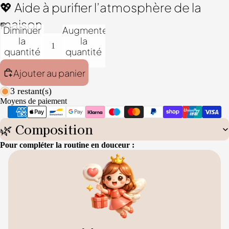
💖 Aide à purifier l’atmosphère de la
maison
Diminuer
Augmenter
la
la
quantité
quantité
Ajouter au panier
3 restant(s)
Moyens de paiement
🌿 Composition
Pour compléter la routine en douceur :