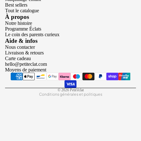
Best sellers
Tout le catalogue
À propos
Notre histoire
Programme Éclats
Le coin des parents curieux
Politique de confidentialité
Aide & infos
Nous contacter
Conditions d’utilisation
Livraison & retours
Politique de remboursement
Carte cadeau
hello@petiteclat.com
Politique d’expédition
Moyens de paiement
Mentions légales
Coordonnées
© 2026
Petit'éclat
Conditions générales et politiques