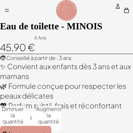
Eau de toilette - MINOIS
0 Avis
45,90 €
🧒 Conseillé à partir de : 3 ans
✨ Convient aux enfants dès 3 ans et aux
mamans
🌿 Formule conçue pour respecter les
peaux délicates
💖 Parfum subtil, frais et réconfortant
Diminuer
Augmenter
la
la
quantité
quantité