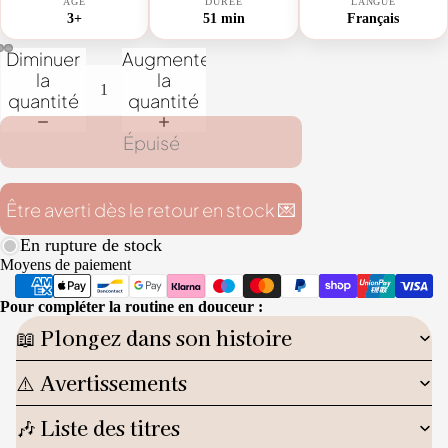
AGE
DUREE
LANGUE
3+
51 min
Français
Diminuer
Augmenter
la
la
quantité
quantité
Épuisé
Être averti dès le retour en stock 💌
En rupture de stock
Moyens de paiement
Pour compléter la routine en douceur :
📖 Plongez dans son histoire
⚠️ Avertissements
🎶 Liste des titres