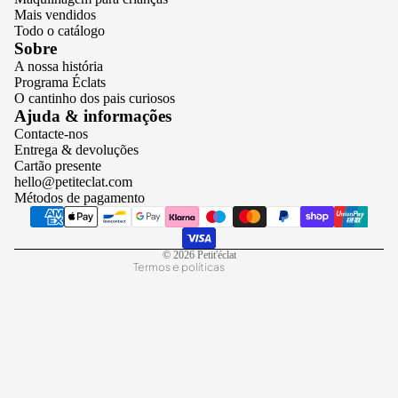
Mais vendidos
Todo o catálogo
Sobre
A nossa história
Programa Éclats
O cantinho dos pais curiosos
Política de privacidade
Ajuda & informações
Contacte-nos
Termos do serviço
Entrega & devoluções
Política de reembolso
Cartão presente
hello@petiteclat.com
Política de envio
Métodos de pagamento
Aviso legal
Informações de contacto
© 2026
Petit'éclat
Termos e políticas