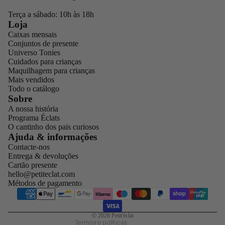
Terça a sábado: 10h às 18h
Loja
Caixas mensais
Conjuntos de presente
Universo Tonies
Cuidados para crianças
Maquilhagem para crianças
Mais vendidos
Todo o catálogo
Sobre
A nossa história
Programa Éclats
O cantinho dos pais curiosos
Política de privacidade
Ajuda & informações
Contacte-nos
Termos do serviço
Entrega & devoluções
Política de reembolso
Cartão presente
hello@petiteclat.com
Política de envio
Métodos de pagamento
Aviso legal
Informações de contacto
© 2026
Petit'éclat
Termos e políticas