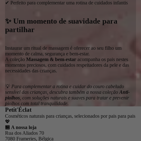
✔ Perfeito para complementar uma rotina de cuidados infantis
✨ Um momento de suavidade para
partilhar
Instaurar um ritual de massagem é oferecer ao seu filho um
momento de calma, segurança e bem-estar.
A coleção
Massagem & bem-estar
acompanha os pais nestes
momentos preciosos, com cuidados respeitadores da pele e das
necessidades das crianças.
💡
Para complementar a rotina e cuidar do couro cabeludo
sensível das crianças, descubra também a nossa coleção
Anti-
piolhos
, com soluções naturais e suaves para tratar e prevenir
piolhos com total tranquilidade.
Petit'Éclat
Cosméticos naturais para crianças, selecionados por pais para pais
💖
🏪 A nossa loja
Rua dos Aliados 70
7080 Frameries, Bélgica