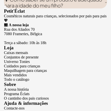
para a idade do meu filho?
Petit'Éclat
Cosméticos naturais para crianças, selecionados por pais para pais
💖
🏪 A nossa loja
Rua dos Aliados 70
7080 Frameries, Bélgica
Terça a sábado: 10h às 18h
Loja
Caixas mensais
Conjuntos de presente
Universo Tonies
Cuidados para crianças
Maquilhagem para crianças
Mais vendidos
Todo o catálogo
Sobre
A nossa história
Programa Éclats
O cantinho dos pais curiosos
Política de privacidade
Ajuda & informações
Contacte-nos
Termos do serviço