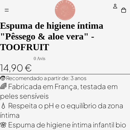
Espuma de higiene íntima
"Pêssego & aloe vera" -
TOOFRUIT
0 Avis
14,90 €
🧒 Recomendado a partir de: 3 anos
🌈 Fabricada em França, testada em
peles sensíveis
💧 Respeita o pH e o equilíbrio da zona
íntima
🌸 Espuma de higiene íntima infantil bio