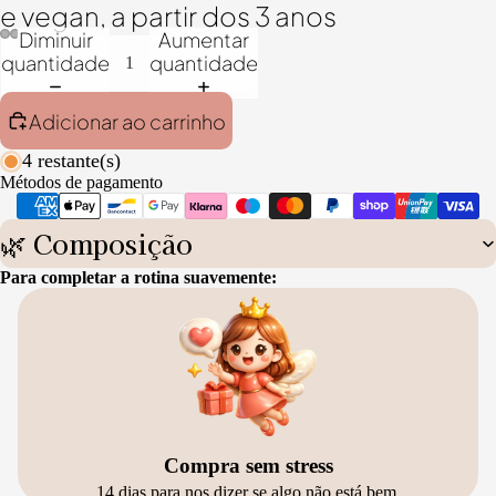
e vegan, a partir dos 3 anos
Diminuir
Aumentar
quantidade
quantidade
Adicionar ao carrinho
4 restante(s)
Métodos de pagamento
🌿 Composição
Para completar a rotina suavemente:
Compra sem stress
14 dias para nos dizer se algo não está bem.