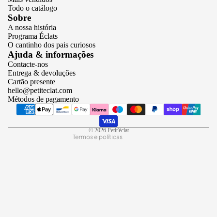
Todo o catálogo
Sobre
A nossa história
Programa Éclats
O cantinho dos pais curiosos
Política de privacidade
Ajuda & informações
Contacte-nos
Termos do serviço
Entrega & devoluções
Política de reembolso
Cartão presente
hello@petiteclat.com
Política de envio
Métodos de pagamento
Aviso legal
Informações de contacto
© 2026
Petit'éclat
Termos e políticas