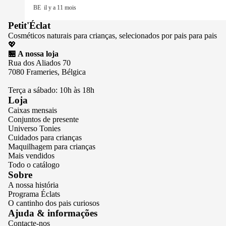
BE
il y a 11 mois
Petit'Éclat
Cosméticos naturais para crianças, selecionados por pais para pais
💖
🏪 A nossa loja
Rua dos Aliados 70
7080 Frameries, Bélgica
Terça a sábado: 10h às 18h
Loja
Caixas mensais
Conjuntos de presente
Universo Tonies
Cuidados para crianças
Maquilhagem para crianças
Mais vendidos
Todo o catálogo
Sobre
A nossa história
Programa Éclats
O cantinho dos pais curiosos
Política de privacidade
Ajuda & informações
Contacte-nos
Termos do serviço