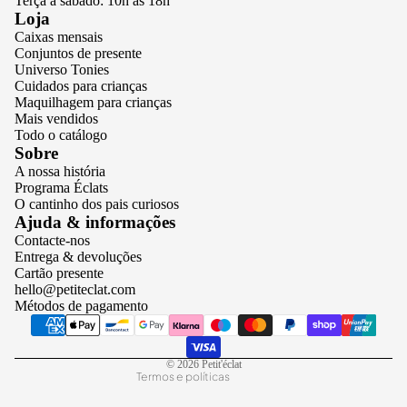
Terça a sábado: 10h às 18h
Loja
Caixas mensais
Conjuntos de presente
Universo Tonies
Cuidados para crianças
Maquilhagem para crianças
Mais vendidos
Todo o catálogo
Sobre
A nossa história
Programa Éclats
O cantinho dos pais curiosos
Política de privacidade
Ajuda & informações
Contacte-nos
Termos do serviço
Entrega & devoluções
Política de reembolso
Cartão presente
hello@petiteclat.com
Política de envio
Métodos de pagamento
Aviso legal
Informações de contacto
© 2026
Petit'éclat
Termos e políticas