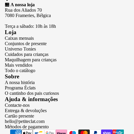
🏪 A nossa loja
Rua dos Aliados 70
7080 Frameries, Bélgica
Terça a sábado: 10h às 18h
Loja
Caixas mensais
Conjuntos de presente
Universo Tonies
Cuidados para crianças
Maquilhagem para crianças
Mais vendidos
Todo o catálogo
Sobre
A nossa história
Programa Éclats
O cantinho dos pais curiosos
Política de privacidade
Ajuda & informações
Contacte-nos
Termos do serviço
Entrega & devoluções
Política de reembolso
Cartão presente
hello@petiteclat.com
Política de envio
Métodos de pagamento
Aviso legal