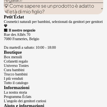
💡 Come sapere se un prodotto è adatto
all'età di mio figlio?
Petit'Éclat
Cosmetici naturali per bambini, selezionati da genitori per genitori
💖
🏪 Il nostro negozio
Rue des Alliés 70
7080 Frameries, Belgio
Da martedì a sabato: 10:00 - 18:00
Boutique
Box mensili
Cofanetti regalo
Universo Tonies
Cura bambini
Trucco bambini
I più venduti
Tutto il catalogo
Informazioni
La nostra storia
Programma Éclats
L'angolo dei genitori curiosi
Informativa sulla privacy
Aiuto e informazioni