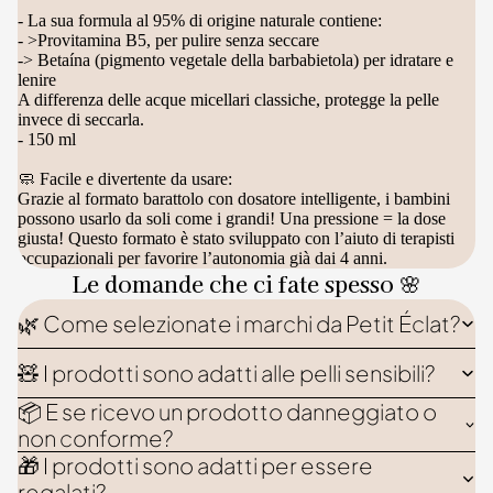
- La sua formula al 95% di origine naturale contiene:
- >Provitamina B5, per pulire senza seccare
-> Betaína (pigmento vegetale della barbabietola) per idratare e
lenire
A differenza delle acque micellari classiche, protegge la pelle
invece di seccarla.
- 150 ml
🧼 Facile e divertente da usare:
Grazie al formato barattolo con dosatore intelligente, i bambini
possono usarlo da soli come i grandi! Una pressione = la dose
giusta! Questo formato è stato sviluppato con l’aiuto di terapisti
occupazionali per favorire l’autonomia già dai 4 anni.
Le domande che ci fate spesso 🌸
🌿 Come selezionate i marchi da Petit Éclat?
🧸 I prodotti sono adatti alle pelli sensibili?
📦 E se ricevo un prodotto danneggiato o
non conforme?
🎁 I prodotti sono adatti per essere
regalati?