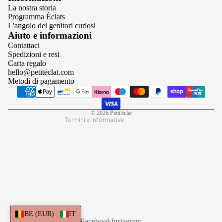
La nostra storia
Programma Éclats
L'angolo dei genitori curiosi
Informativa sulla privacy
Aiuto e informazioni
Contattaci
Termini e condizioni del servizio
Spedizioni e resi
Informativa sui rimborsi
Carta regalo
hello@petiteclat.com
Informativa sulle spedizioni
Metodi di pagamento
Informativa legale
Recapiti
© 2026
Petit'éclat
Termini e informative
BE (EUR)
IT
Facebook
Instagram