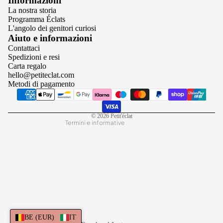
Informazioni
La nostra storia
Programma Éclats
L'angolo dei genitori curiosi
Informativa sulla privacy
Aiuto e informazioni
Contattaci
Termini e condizioni del servizio
Spedizioni e resi
Informativa sui rimborsi
Carta regalo
hello@petiteclat.com
Informativa sulle spedizioni
Metodi di pagamento
Informativa legale
Recapiti
© 2026
Petit'éclat
Termini e informative
BE (EUR)
IT