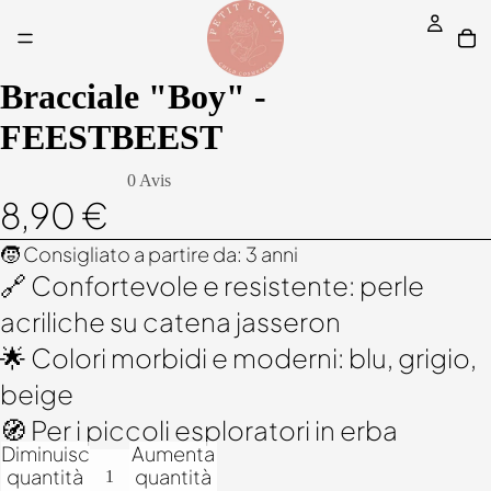
Bracciale "Boy" -
FEESTBEEST
0 Avis
8,90 €
🧒 Consigliato a partire da: 3 anni
🔗 Confortevole e resistente: perle
acriliche su catena jasseron
🌟 Colori morbidi e moderni: blu, grigio,
beige
🧭 Per i piccoli esploratori in erba
Diminuisci
Aumenta
quantità
quantità