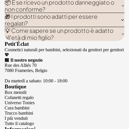
📦 E se ricevo un prodotto danneggiato o
non conforme?
🎁 I prodotti sono adatti per essere
regalati?
💡 Come sapere se un prodotto è adatto
all'età di mio figlio?
Petit'Éclat
Cosmetici naturali per bambini, selezionati da genitori per genitori
💖
🏪 Il nostro negozio
Rue des Alliés 70
7080 Frameries, Belgio
Da martedì a sabato: 10:00 - 18:00
Boutique
Box mensili
Cofanetti regalo
Universo Tonies
Cura bambini
Trucco bambini
I più venduti
Tutto il catalogo